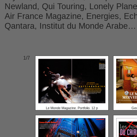
Newland, Qui Touring, Lonely Planet
Air France Magazine, Energies, Ec
Qantara, Institut du Monde Arabe…
1/7
Le Monde Magazine. Portfolio. 12 p
Geo