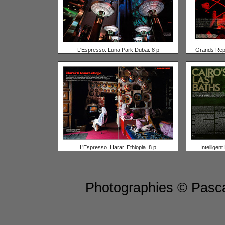
L'Espresso. Luna Park Dubai. 8 p
Grands Repo
L’Espresso. Harar. Ethiopia. 8 p
Intelligent
Photographies © Pascal