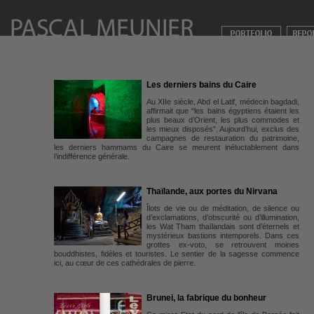
Les derniers bains du Caire
Au XIIe siècle, Abd el Latif, médecin bagdadi,
affirmait que “les bains égyptiens étaient les
plus beaux d’Orient, les plus commodes et
les mieux disposés”. Aujourd’hui, exclus des
campagnes de restauration du patrimoine,
les derniers hammams du Caire se meurent inéluctablement dans
l’indifférence générale.
Thaïlande, aux portes du Nirvana
Îlots de vie ou de méditation, de silence ou
d’exclamations, d’obscurité ou d’illumination,
les Wat Tham thaïlandais sont d’éternels et
mystérieux bastions intemporels. Dans ces
grottes ex-voto, se retrouvent moines
bouddhistes, fidèles et touristes. Le sentier de la sagesse commence
ici, au cœur de ces cathédrales de pierre.
Brunei, la fabrique du bonheur