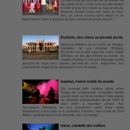
Ce micro-Etat du nord de l'île de Bornéo fait
peu parler de lui, croule sous les pétrodollars
et obéit à la loi d'un sultan au pouvoir absolu.
Pourtant, Brunei serait une oasis de bien-
être, un cocon soyeux dans lequel on se
laisse bercer. Mais à quel prix et pour combien de temps encore ?
Erythrée, des cimes au paradis perdu
Située au finistère de la Corne de l’Afrique,
frontalière de son ennemie l’Éthiopie,
l’Érythrée est un des pays les moins visités
d’Afrique, un des plus fermés au monde. Sa
capitale Asmara et son port Massawa furent
pourtant de hauts lieux réputés par-delà les mers. Aujourd’hui, leur
isolement les drape d’une atmosphère hors du temps.
Ispahan, l’autre moitié du monde
Qui évoquait jadis Ispahan faisait naître
l’image de somptueuses mosquées bleues
noyées dans un îlot de verdure. Mais depuis
les élections présidentielles de juin 2009, le
pays entier a mauvaise presse. Aux
descriptions édéniques se sont substituées celles d’une nation
dangereuse, à boycotter ou à combattre. Pourtant, dans la cité de Shah
Abbas, symbole de la Perse éternelle, rien n’a changé…
Harar, citadelle des voilées