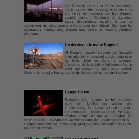
Les Omanais de la côte ont le pied marin.
Jadis maîtres des océans, leurs ancêtres
ont hissé les couleurs de leur drapeau
jusqu’à Canton, Mombasa ou Zanzibar.
Leurs descendants gardent le cap et
conservent un attachement profond pour leur littoral. Bien que les
navigateurs d’antan aient disparu pour laisser la place à d’ardents
pêcheurs.
Un dernier café avant Bagdad
Al Busayiri, patelin inconnu de l’actualité
internationale et pourtant cordon nourricier
de l’Irak. Situé en Syrie, à quelques
kilomètres de la frontière irakienne, c’est le
point névralgique du commerce, parfois
illicite, mais aussi le lieu au parfum de liberté pour les routiers irakiens.
Danse sur Nil
Redoutée des hommes de foi, enracinée
dans les familles ou adulée des
Occidentaux, la danse orientale suscite
commentaires, troubles et émois. Au Caire,
célèbre temple de cet art ancestral, les
corps ondulent, les hanches virevoltent dans des volutes sensuelles…
Chaque occasion est bonne pour pratiquer cette exaltation de la vie,
pourtant si décriée.