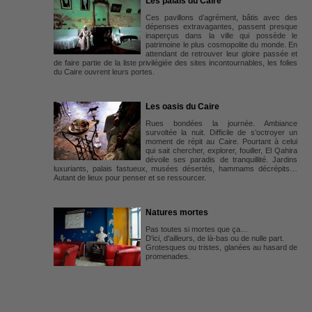
Les palais du Caire
Ces pavillons d’agrément, bâtis avec des
dépenses extravagantes, passent presque
inaperçus dans la ville qui possède le
patrimoine le plus cosmopolite du monde. En
attendant de retrouver leur gloire passée et
de faire partie de la liste privilégiée des sites incontournables, les folies
du Caire ouvrent leurs portes.
Les oasis du Caire
Rues bondées la journée. Ambiance
survoltée la nuit. Difficile de s’octroyer un
moment de répit au Caire. Pourtant à celui
qui sait chercher, explorer, fouiller, El Qahira
dévoile ses paradis de tranquillité. Jardins
luxuriants, palais fastueux, musées désertés, hammams décrépits…
Autant de lieux pour penser et se ressourcer.
Natures mortes
Pas toutes si mortes que ça…
D'ici, d'ailleurs, de là-bas ou de nulle part.
Grotesques ou tristes, glanées au hasard de
promenades.