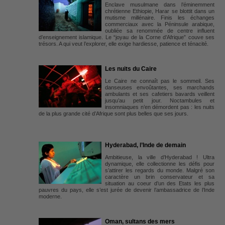
Enclave musulmane dans l’éminemment
chrétienne Ethiopie, Harar se blottit dans un
mutisme millénaire. Finis les échanges
commerciaux avec la Péninsule arabique,
oubliée sa renommée de centre influent
d’enseignement islamique. Le “joyau de la Corne d’Afrique” couve ses
trésors. A qui veut l’explorer, elle exige hardiesse, patience et ténacité.
Les nuits du Caire
Le Caire ne connaît pas le sommeil. Ses
danseuses envoûtantes, ses marchands
ambulants et ses cafetiers bavards veillent
jusqu’au petit jour. Noctambules et
insomniaques n’en démordent pas : les nuits
de la plus grande cité d’Afrique sont plus belles que ses jours.
Hyderabad, l’Inde de demain
Ambitieuse, la ville d’Hyderabad ! Ultra
dynamique, elle collectionne les défis pour
s’attirer les regards du monde. Malgré son
caractère un brin conservateur et sa
situation au coeur d’un des Etats les plus
pauvres du pays, elle s’est jurée de devenir l’ambassadrice de l’Inde
moderne.
Oman, sultans des mers