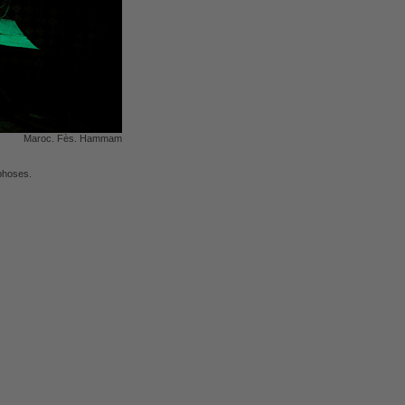
Maroc. Fès. Hammam
phoses.