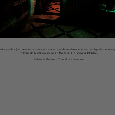
bains publics (ou bains turcs) résistent mal au monde moderne et à son cortège de métamor
Photographie extraite du livre « Hammams » (Dakota Editions).
© Pascal Meunier - Tous droits réservés